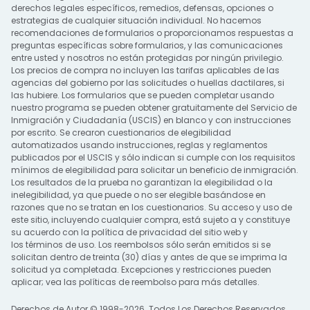
derechos legales específicos, remedios, defensas, opciones o
estrategias de cualquier situación individual. No hacemos
recomendaciones de formularios o proporcionamos respuestas a
preguntas específicas sobre formularios, y las comunicaciones
entre usted y nosotros no están protegidas por ningún privilegio.
Los precios de compra no incluyen las tarifas aplicables de las
agencias del gobierno por las solicitudes o huellas dactilares, si
las hubiere. Los formularios que se pueden completar usando
nuestro programa se pueden obtener gratuitamente del Servicio de
Inmigración y Ciudadanía (USCIS) en blanco y con instrucciones
por escrito. Se crearon cuestionarios de elegibilidad
automatizados usando instrucciones, reglas y reglamentos
publicados por el USCIS y sólo indican si cumple con los requisitos
mínimos de elegibilidad para solicitar un beneficio de inmigración.
Los resultados de la prueba no garantizan la elegibilidad o la
inelegibilidad, ya que puede o no ser elegible basándose en
razones que no se tratan en los cuestionarios. Su acceso y uso de
este sitio, incluyendo cualquier compra, está sujeto a y constituye
su acuerdo con la
política de privacidad del
sitio web y
los
términos de uso
. Los reembolsos sólo serán emitidos si se
solicitan dentro de treinta (30) días y antes de que se imprima la
solicitud ya completada. Excepciones y restricciones pueden
aplicar; vea las
políticas de reembolso
para más detalles.
Derechos de Autor © 1998-2026. Todos Los Derechos Reservados.