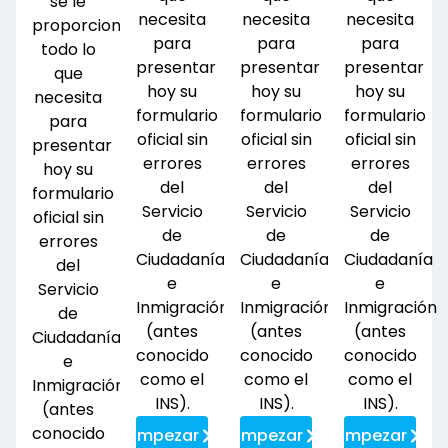
se le
necesita
necesita
necesita
proporcionará
para
para
para
todo lo
presentar
presentar
presentar
que
hoy su
hoy su
hoy su
necesita
formulario
formulario
formulario
para
oficial sin
oficial sin
oficial sin
presentar
errores
errores
errores
hoy su
del
del
del
formulario
Servicio
Servicio
Servicio
oficial sin
de
de
de
errores
Ciudadanía
Ciudadanía
Ciudadanía
del
e
e
e
Servicio
Inmigración
Inmigración
Inmigración
de
(antes
(antes
(antes
Ciudadanía
conocido
conocido
conocido
e
como el
como el
como el
Inmigración
INS).
INS).
INS).
(antes
conocido
Empezar
Empezar
Empezar