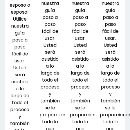
nuestra
nuestra
nuestra
esposo o
guía
guía
guía
esposa!
paso a
paso a
paso a
Utilice
paso
paso
paso
nuestra
fácil de
fácil de
fácil de
guía
usar.
usar.
usar.
paso a
Usted
Usted
Usted
paso
será
será
será
fácil de
asistido
asistido
asistido
usar.
a lo
a lo
a lo
Usted
largo de
largo de
largo de
será
todo el
todo el
todo el
asistido
proceso
proceso
proceso
a lo
y
y
y
largo de
también
también
también
todo el
se le
se le
se le
proceso
proporcionará
proporcionará
proporciona
y
todo lo
todo lo
todo lo
también
que
que
que