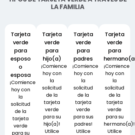
LA FAMILIA
Tarjeta
Tarjeta
Tarjeta
Tarjeta
verde
verde
verde
verde
para
para
para
para
esposo
hijo(a)
padres
hermano(a
¡Comience
¡Comience
¡Comience
o
hoy con
hoy con
hoy con
esposa
la
la
la
¡Comience
solicitud
solicitud
solicitud
hoy con
de la
de la
de la
la
tarjeta
tarjeta
tarjeta
solicitud
verde
verde
verde
de la
para su
para sus
para su
tarjeta
hijo(a)!
padres!
hermano(a)!
verde
Utilice
Utilice
Utilice
para su