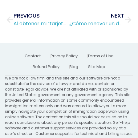
Prev
Nex
PREVIOUS
NEXT
Al obtener mi “tarjeta verde” o “Green Card”, ¿Cuánto tiempo tengo que esperar para iniciar el proceso de ciudadanía?
¿Cómo renovar un documento de autorización de empleo?
Contact
Privacy Policy
Terms of Use
Refund Policy
Blog
Site Map
We are not a law firm, and this site and our software are not a
substitute for the advice of a lawyer and do not contain or
constitute legal advice. We are not affiliated with or sponsored by
the United States government or any government agency. This site
provides general information on some commonly encountered
immigration matters only and was created to allow you to more
simply navigate your completion of immigration paperwork using
online software. The content on this site should not be relied on to
reach conclusions about any person’s specific situation. Self-help
software and customer support services are provided solely at a
user’s direction. Customer support is for technical and billing issues